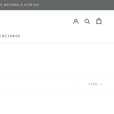
AS MAYORES A S/49.90!
TÁCTANOS
TÁCTANOS
TIPO